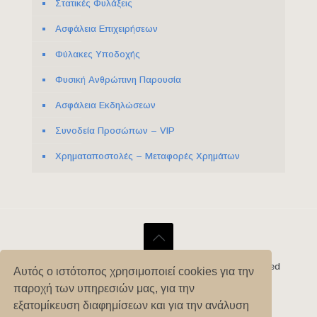
Στατικές Φυλάξεις
Ασφάλεια Επιχειρήσεων
Φύλακες Υποδοχής
Φυσική Ανθρώπινη Παρουσία
Ασφάλεια Εκδηλώσεων
Συνοδεία Προσώπων – VIP
Χρηματαποστολές – Μεταφορές Χρημάτων
©2022 – TSPG SECURITY, All Rights Reserved, Powered
Αυτός ο ιστότοπος χρησιμοποιεί cookies για την
παροχή των υπηρεσιών μας, για την
By
εξατομίκευση διαφημίσεων και για την ανάλυση